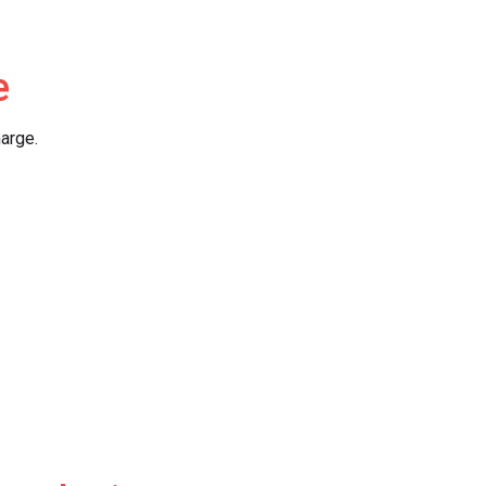
e
arge.